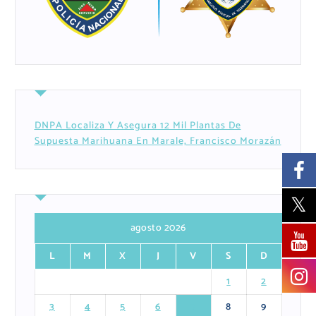
DNPA Localiza Y Asegura 12 Mil Plantas De
Supuesta Marihuana En Marale, Francisco Morazán
agosto 2026
L
M
X
J
V
S
D
1
2
3
4
5
6
7
8
9