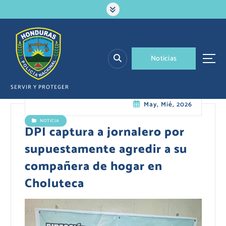
S
a
l
t
a
N
o
t
i
c
i
a
s
r
a
l
SERVIR Y PROTEGER
c
May, Mié, 2026
o
n
NOTICIA
t
DPI captura a jornalero por
e
supuestamente agredir a su
n
i
compañera de hogar en
d
Choluteca
o