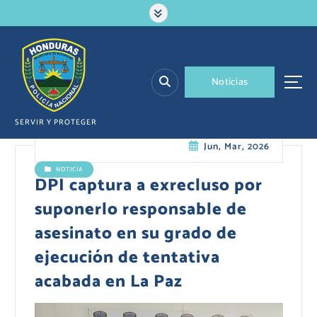
S
a
l
t
a
N
o
t
i
c
i
a
s
r
a
l
SERVIR Y PROTEGER
c
Jun, Mar, 2026
o
n
NOTICIA
t
DPI captura a exrecluso por
e
suponerlo responsable de
n
i
asesinato en su grado de
d
ejecución de tentativa
o
acabada en La Paz