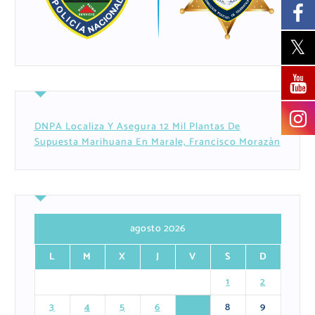
DNPA Localiza Y Asegura 12 Mil Plantas De
Supuesta Marihuana En Marale, Francisco Morazán
agosto 2026
L
M
X
J
V
S
D
1
2
3
4
5
6
7
8
9