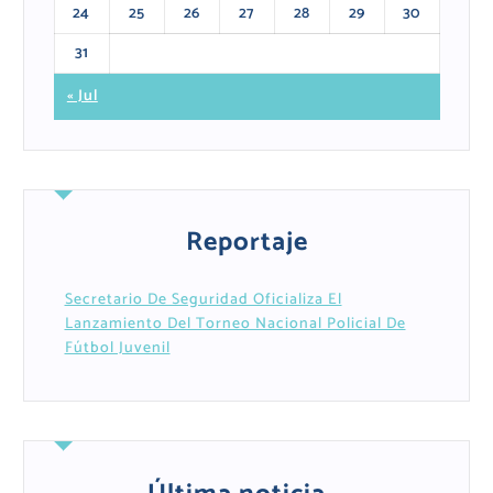
24
25
26
27
28
29
30
31
« Jul
Reportaje
Secretario De Seguridad Oficializa El
Lanzamiento Del Torneo Nacional Policial De
Fútbol Juvenil