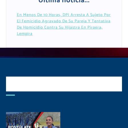
Última noticia...
En Menos De 10 Horas, DPI Arresta A Sujeto Por
El Femicidio Agravado De Su Pareja Y Tentativa
De Homicidio Contra Su Hijastra En Piraera,
Lempira
Postulate y Cuida Tu
Comunidad