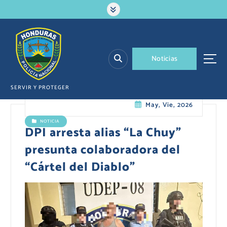
S
a
l
t
a
N
o
t
i
c
i
a
s
r
a
l
SERVIR Y PROTEGER
c
May, Vie, 2026
o
n
NOTICIA
t
DPI arresta alias “La Chuy”
e
presunta colaboradora del
n
i
“Cártel del Diablo”
d
o