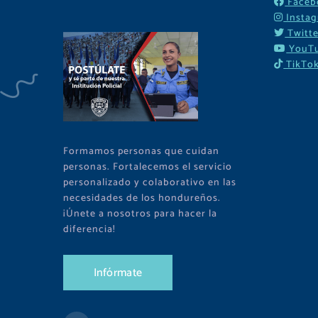
Faceb
Insta
Twitte
YouT
TikTo
Formamos personas que cuidan
personas. Fortalecemos el servicio
personalizado y colaborativo en las
necesidades de los hondureños.
¡Únete a nosotros para hacer la
diferencia!
I
n
f
ó
r
m
a
t
e