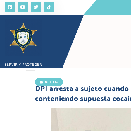
S
a
l
t
a
r
a
l
c
o
SERVIR Y PROTEGER
n
t
e
NOTICIA
n
DPI arresta a sujeto cuando
i
conteniendo supuesta cocai
d
o