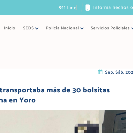
911
Informa hechos o
L
í
n
e
a
ú
n
i
c
Inicio
SEDS
Policía Nacional
Servicios Policiales
Sep, Sáb, 20
 transportaba más de 30 bolsitas
na en Yoro