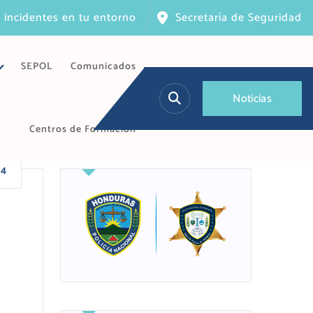
 incidentes en tu entorno
Secretaría de Seguridad
SEPOL
Comunicados
N
o
t
i
c
i
a
s
Centros de Formación
24