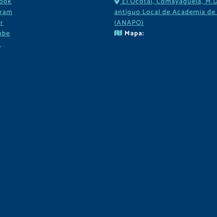
ook
El Ocotal, Comayaguela, M.D
gram
antiguo Local de Academia de 
r
(ANAPO)
ube
Mapa:
k