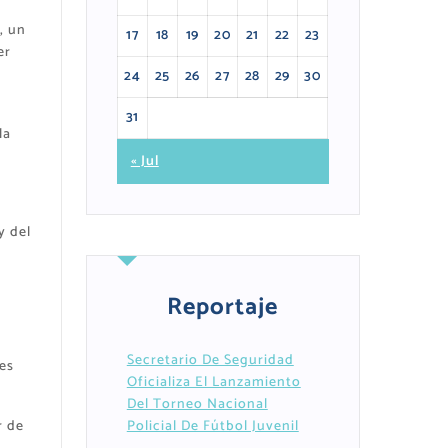
, un
17
18
19
20
21
22
23
er
24
25
26
27
28
29
30
31
la
« Jul
y del
Reportaje
Secretario De Seguridad
es
Oficializa El Lanzamiento
Del Torneo Nacional
r de
Policial De Fútbol Juvenil