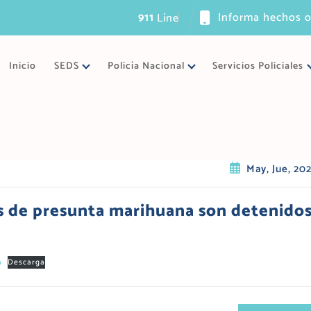
911
Informa hechos o
L
í
n
e
a
ú
n
Inicio
SEDS
Policía Nacional
Servicios Policiales
May, Jue, 20
s de presunta marihuana son detenido
a
Descarga