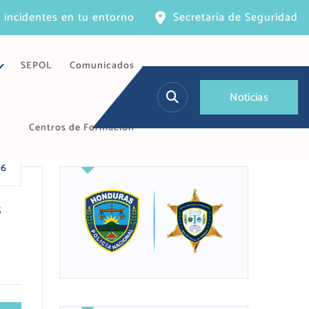
 incidentes en tu entorno
Secretaría de Seguridad
SEPOL
Comunicados
N
o
t
i
c
i
a
s
Centros de Formación
26
s