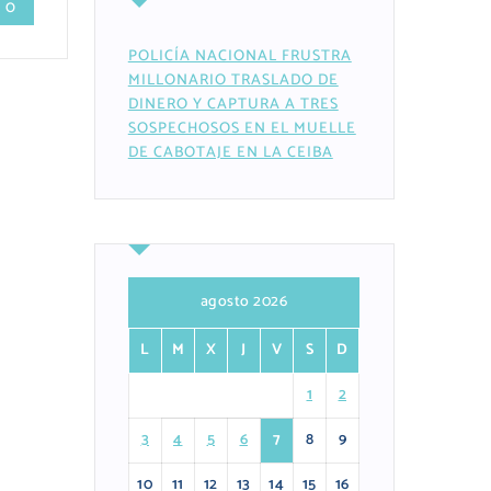
 0
POLICÍA NACIONAL FRUSTRA
MILLONARIO TRASLADO DE
DINERO Y CAPTURA A TRES
SOSPECHOSOS EN EL MUELLE
DE CABOTAJE EN LA CEIBA
agosto 2026
L
M
X
J
V
S
D
1
2
3
4
5
6
7
8
9
10
11
12
13
14
15
16