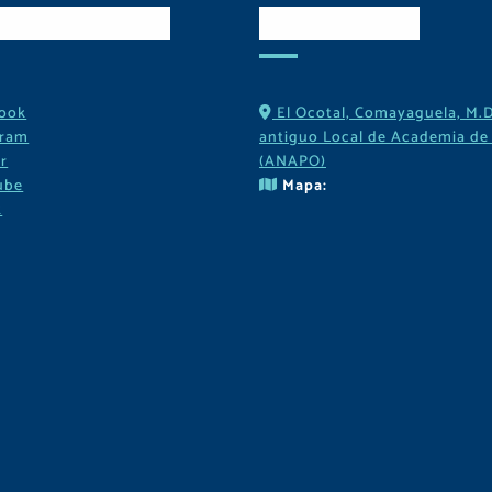
es Sociales
Contactos
ook
El Ocotal, Comayaguela, M.D
gram
antiguo Local de Academia de 
r
(ANAPO)
ube
Mapa:
k