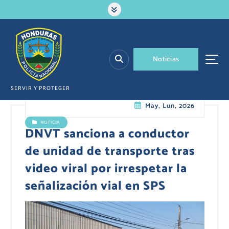
S
a
l
t
a
N
o
t
i
c
i
a
s
r
a
l
SERVIR Y PROTEGER
c
May, Lun, 2026
o
n
NOTICIA
t
DNVT sanciona a conductor
e
de unidad de transporte tras
n
i
video viral por irrespetar la
d
señalización vial en SPS
o