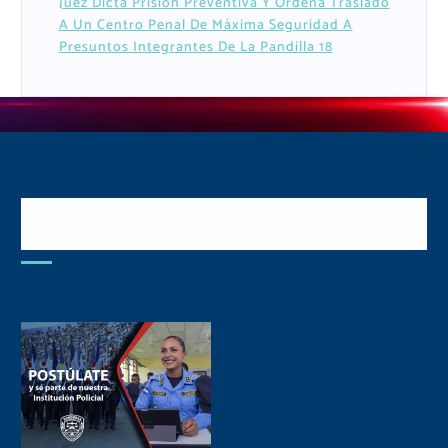
Juez Dicta Prisión Preventiva Y Ordena Traslado
A Un Centro Penal De Máxima Seguridad A
Presuntos Integrantes De La Pandilla 18
Postulate y Cuida Tu
Comunidad