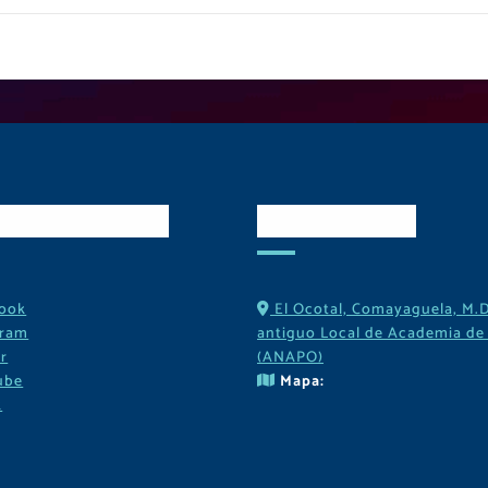
es Sociales
Contactos
ook
El Ocotal, Comayaguela, M.D
gram
antiguo Local de Academia de 
r
(ANAPO)
ube
Mapa:
k