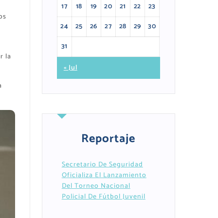
17
18
19
20
21
22
23
os
24
25
26
27
28
29
30
e
31
r la
« Jul
a
Reportaje
Secretario De Seguridad
Oficializa El Lanzamiento
Del Torneo Nacional
Policial De Fútbol Juvenil