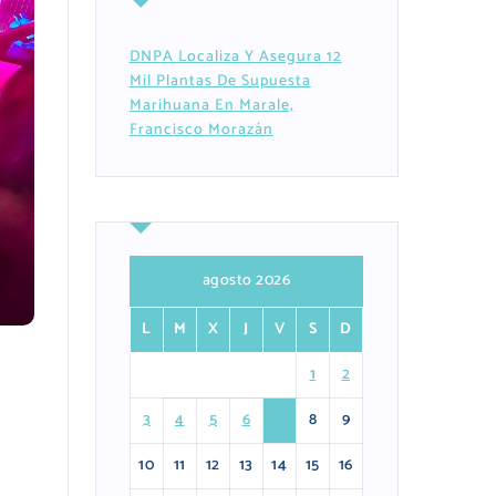
DNPA Localiza Y Asegura 12
Mil Plantas De Supuesta
Marihuana En Marale,
Francisco Morazán
agosto 2026
L
M
X
J
V
S
D
1
2
3
4
5
6
7
8
9
10
11
12
13
14
15
16