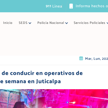
911
Informa hechos o
L
í
n
e
a
ú
n
i
c
a
Inicio
SEDS
Policía Nacional
Servicios Policiales
Mar, Lun, 20
de conducir en operativos de
de semana en Juticalpa