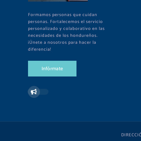
Formamos personas que cuidan
personas. Fortalecemos el servicio
personalizado y colaborativo en las
necesidades de los hondureños.
¡Únete a nosotros para hacer la
diferencia!
I
n
f
ó
r
m
a
t
e
DIRECCI