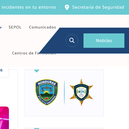
 incidentes en tu entorno
Secretaría de Seguridad
SEPOL
Comunicados
N
o
t
i
c
i
a
s
Centros de Formación
26