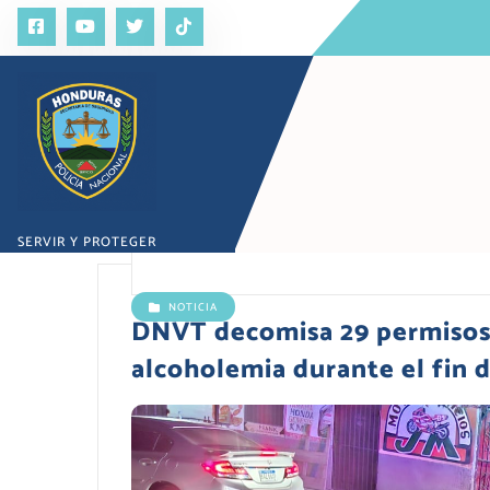
S
a
l
t
a
r
a
l
c
o
SERVIR Y PROTEGER
n
t
e
NOTICIA
n
DNVT decomisa 29 permisos 
i
alcoholemia durante el fin 
d
o