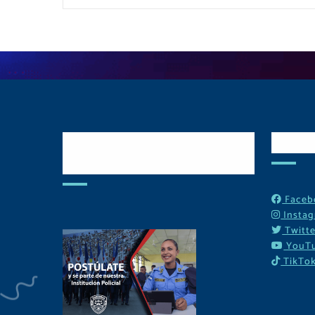
Postulate y Cuida
Red
Tu Comunidad
Faceb
Insta
Twitte
YouT
TikTo