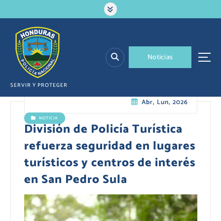
S
a
l
t
a
N
o
t
i
c
i
a
s
r
a
l
SERVIR Y PROTEGER
c
Abr, Lun, 2026
o
n
NOTICIA
t
División de Policía Turística
e
refuerza seguridad en lugares
n
i
turísticos y centros de interés
d
en San Pedro Sula
o