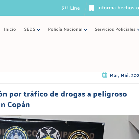
911
Informa hechos o
L
í
n
e
a
ú
n
i
c
a
Inicio
SEDS
Policía Nacional
Servicios Policiales
Mar, Mié, 20
n por tráfico de drogas a peligroso
en Copán