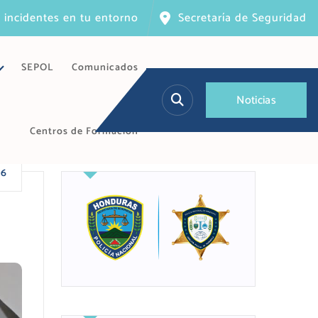
 incidentes en tu entorno
Secretaría de Seguridad
SEPOL
Comunicados
N
o
t
i
c
i
a
s
Centros de Formación
26