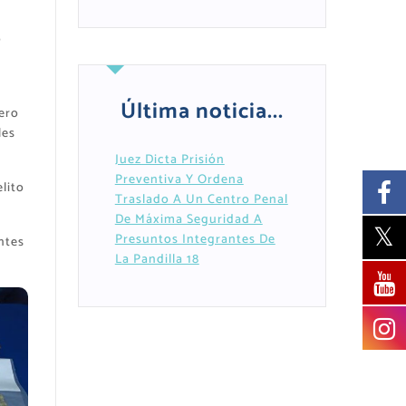
o
s
Última noticia...
ero
les
Juez Dicta Prisión
Preventiva Y Ordena
lito
Traslado A Un Centro Penal
De Máxima Seguridad A
Presuntos Integrantes De
ntes
La Pandilla 18