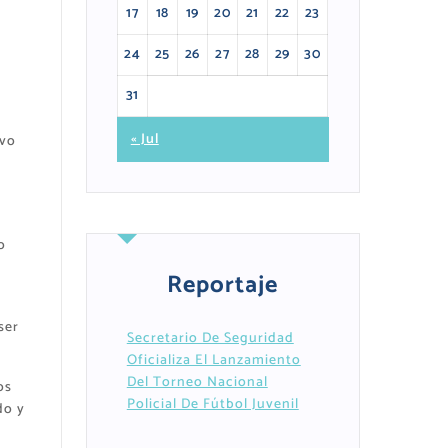
17
18
19
20
21
22
23
24
25
26
27
28
29
30
31
« Jul
ivo
o
Reportaje
ser
Secretario De Seguridad
Oficializa El Lanzamiento
Del Torneo Nacional
os
Policial De Fútbol Juvenil
do y