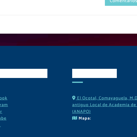
Comentarios
es Sociales
Contactos
ook
El Ocotal, Comayaguela, M.D
gram
antiguo Local de Academia de 
r
(ANAPO)
ube
Mapa:
k