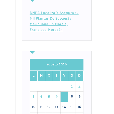
DNPA Localiza Y Asegura 12
Mil Plantas De Supuesta
Marihuana En Marale,
Francisco Morazán
agosto 2026
L
M
X
J
V
S
D
1
2
3
4
5
6
7
8
9
10
11
12
13
14
15
16