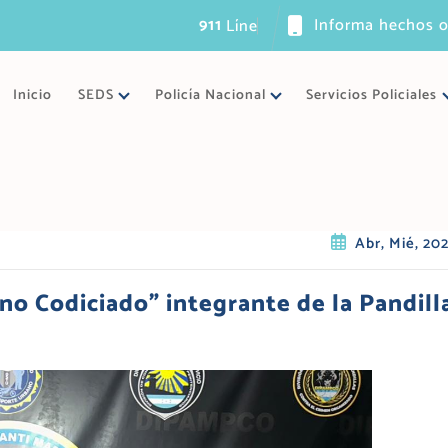
911
Informa hechos o
L
í
n
e
a
ú
n
i
c
Inicio
SEDS
Policía Nacional
Servicios Policiales
Abr, Mié, 20
o Codiciado” integrante de la Pandill