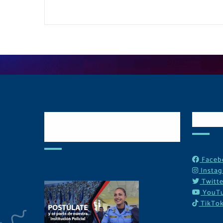
Postulate y Cuida
Red
Tu Comunidad
Faceb
Insta
Twitte
YouT
TikTo