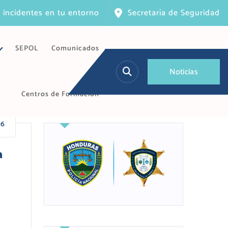
 incidentes en tu entorno
Secretaría de Seguridad
SEPOL
Comunicados
N
o
t
i
c
i
a
s
Centros de Formación
26
a