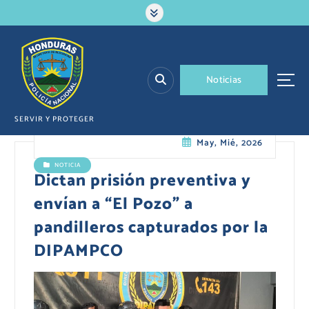
S
a
l
t
a
N
o
t
i
c
i
a
s
r
a
l
SERVIR Y PROTEGER
c
May, Mié, 2026
o
n
NOTICIA
t
Dictan prisión preventiva y
e
envían a “El Pozo” a
n
i
pandilleros capturados por la
d
DIPAMPCO
o