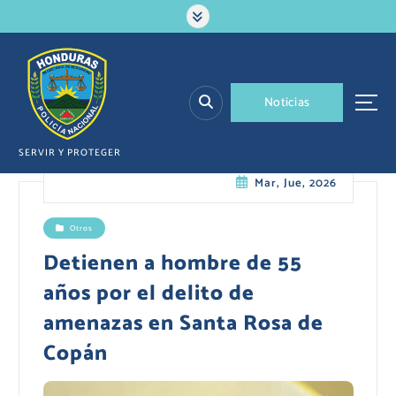
S
a
l
t
a
N
o
t
i
c
i
a
s
r
a
l
SERVIR Y PROTEGER
c
Mar, Jue, 2026
o
n
t
Otros
e
Detienen a hombre de 55
n
i
años por el delito de
d
amenazas en Santa Rosa de
o
Copán