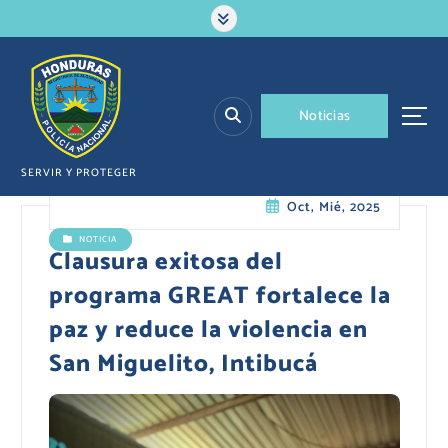
S
a
l
t
a
N
o
t
i
c
i
a
s
r
a
l
SERVIR Y PROTEGER
c
Oct, Mié, 2025
o
n
NOTICIA
t
​Clausura exitosa del
e
programa GREAT fortalece la
n
i
paz y reduce la violencia en
d
San Miguelito, Intibucá
o