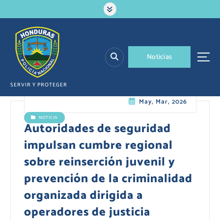
S
a
l
t
a
N
o
t
i
c
i
a
s
r
a
l
SERVIR Y PROTEGER
c
May, Mar, 2026
o
n
NOTICIA
t
Autoridades de seguridad
e
impulsan cumbre regional
n
i
sobre reinserción juvenil y
d
prevención de la criminalidad
o
organizada dirigida a
operadores de justicia