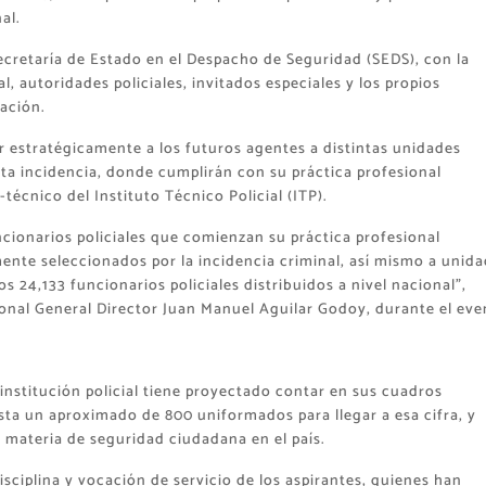
al.
 Secretaría de Estado en el Despacho de Seguridad (SEDS), con la
l, autoridades policiales, invitados especiales y los propios
ación.
nar estratégicamente a los futuros agentes a distintas unidades
alta incidencia, donde cumplirán con su práctica profesional
écnico del Instituto Técnico Policial (ITP).
ionarios policiales que comienzan su práctica profesional
ente seleccionados por la incidencia criminal, así mismo a unid
os 24,133 funcionarios policiales distribuidos a nivel nacional”,
ional General Director Juan Manuel Aguilar Godoy, durante el eve
 institución policial tiene proyectado contar en sus cuadros
sta un aproximado de 800 uniformados para llegar a esa cifra, y
 materia de seguridad ciudadana en el país.
isciplina y vocación de servicio de los aspirantes, quienes han