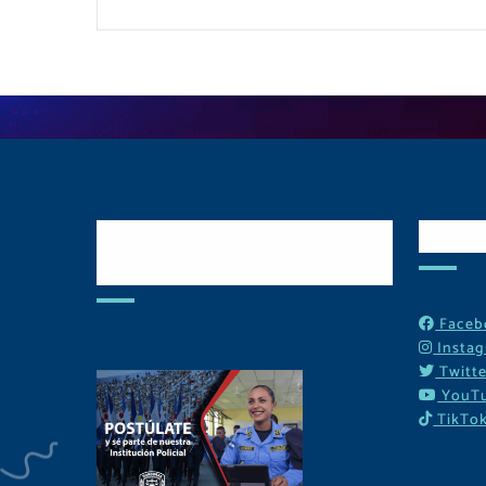
Postulate y Cuida
Red
Tu Comunidad
Faceb
Insta
Twitte
YouT
TikTo