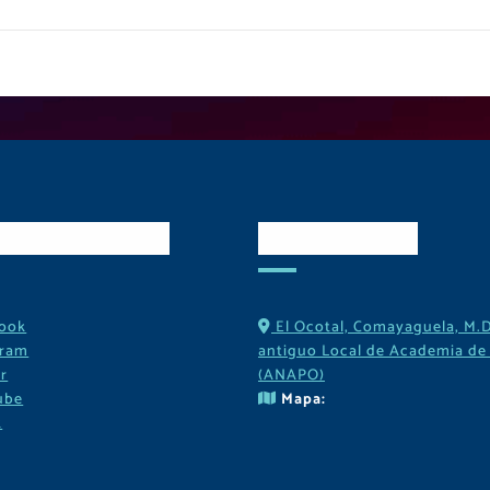
es Sociales
Contactos
ook
El Ocotal, Comayaguela, M.D
gram
antiguo Local de Academia de 
r
(ANAPO)
ube
Mapa:
k