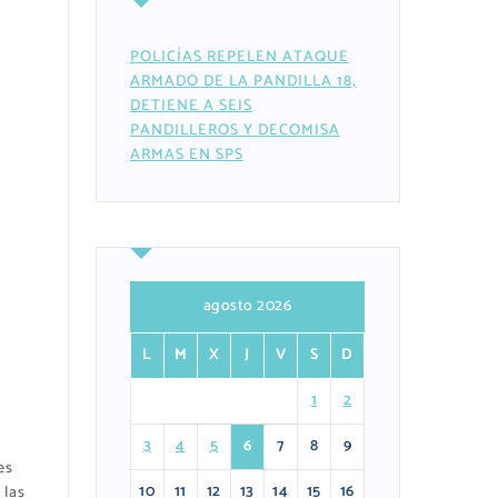
POLICÍAS REPELEN ATAQUE
ARMADO DE LA PANDILLA 18,
DETIENE A SEIS
PANDILLEROS Y DECOMISA
ARMAS EN SPS
agosto 2026
L
M
X
J
V
S
D
1
2
3
4
5
6
7
8
9
es
10
11
12
13
14
15
16
 las