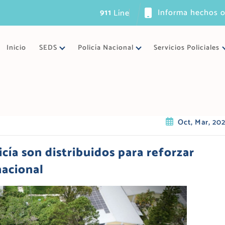
911
Informa hechos o
L
í
n
e
a
ú
n
i
c
Inicio
SEDS
Policía Nacional
Servicios Policiales
Oct, Mar, 20
cía son distribuidos para reforzar
nacional