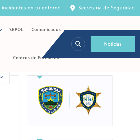
 incidentes en tu entorno
Secretaría de Seguridad
SEPOL
Comunicados
N
o
t
i
c
i
a
s
Centros de Formación
25