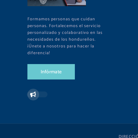
Formamos personas que cuidan
personas. Fortalecemos el servicio
personalizado y colaborativo en las
necesidades de los hondureños.
¡Únete a nosotros para hacer la
diferencia!
I
n
f
ó
r
m
a
t
e
DIRECCI