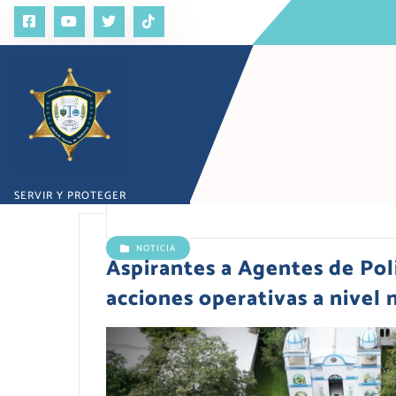
S
a
l
t
a
r
a
l
c
o
SERVIR Y PROTEGER
n
t
e
NOTICIA
n
Aspirantes a Agentes de Poli
i
acciones operativas a nivel 
d
o