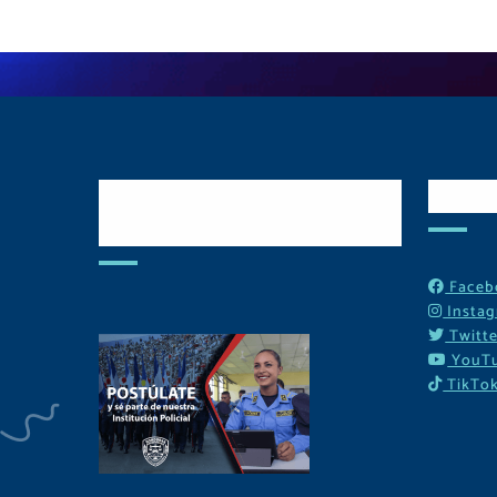
Postulate y Cuida
Red
Tu Comunidad
Faceb
Insta
Twitte
YouT
TikTo