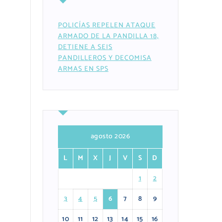
POLICÍAS REPELEN ATAQUE
ARMADO DE LA PANDILLA 18,
DETIENE A SEIS
PANDILLEROS Y DECOMISA
ARMAS EN SPS
agosto 2026
L
M
X
J
V
S
D
1
2
3
4
5
6
7
8
9
10
11
12
13
14
15
16