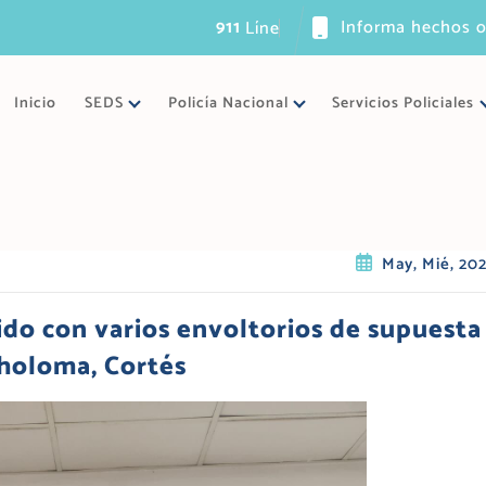
911
Informa hechos o
L
í
n
e
a
ú
n
i
Inicio
SEDS
Policía Nacional
Servicios Policiales
May, Mié, 20
ido con varios envoltorios de supuesta
Choloma, Cortés