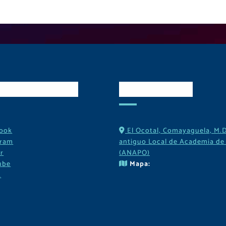
es Sociales
Contactos
ook
El Ocotal, Comayaguela, M.D
gram
antiguo Local de Academia de 
r
(ANAPO)
ube
Mapa:
k