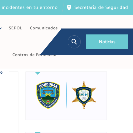
 incidentes en tu entorno
Secretaría de Seguridad
SEPOL
Comunicados
N
o
t
i
c
i
a
s
Centros de Formación
26