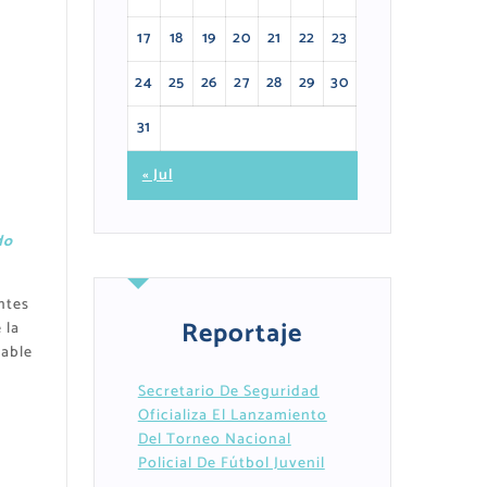
17
18
19
20
21
22
23
24
25
26
27
28
29
30
31
« Jul
do
ntes
Reportaje
 la
sable
Secretario De Seguridad
Oficializa El Lanzamiento
Del Torneo Nacional
Policial De Fútbol Juvenil