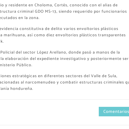
rio y residente en Choloma, Cortés, conocido con el alias de
tructura criminal GDO MS-13, siendo requerido por funcionarios
jecutados en la zona.
idencia constitutiva de delito varios envoltorios plásticos
a marihuana, así como diez envoltorios plásticos transparentes
k.
 Policial del sector López Arellano, donde pasó a manos de la
a la elaboración del expediente investigativo y posteriormente ser
nisterio Público.
ones estratégicas en diferentes sectores del Valle de Sula,
relacionadas al narcomenudeo y combatir estructuras criminales q
adanía hondureña.
Comentarios