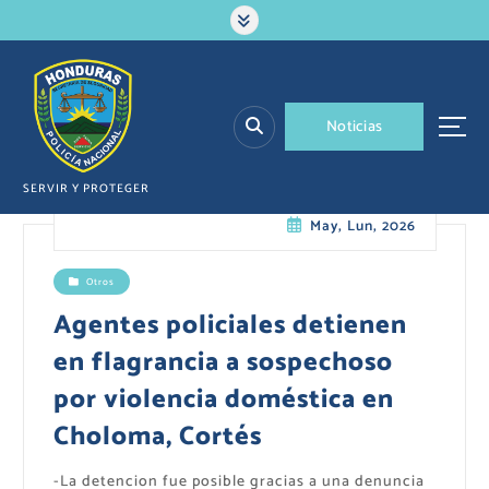
S
a
l
t
a
N
o
t
i
c
i
a
s
r
a
l
SERVIR Y PROTEGER
c
May, Lun, 2026
o
n
t
Otros
e
Agentes policiales detienen
n
i
en flagrancia a sospechoso
d
por violencia doméstica en
o
Choloma, Cortés
-La detencion fue posible gracias a una denuncia