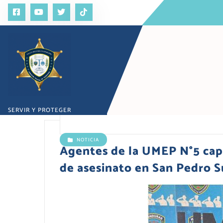
S
a
l
t
a
r
a
l
c
o
SERVIR Y PROTEGER
n
t
e
NOTICIA
n
Agentes de la UMEP N°5 capt
i
de asesinato en San Pedro S
d
o