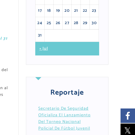
17
18
19
20
21
22
23
24
25
26
27
28
29
30
31
l 31
« Jul
 del
n al
Reportaje
es
Secretario De Seguridad
Oficializa El Lanzamiento
Del Torneo Nacional
Policial De Fútbol Juvenil