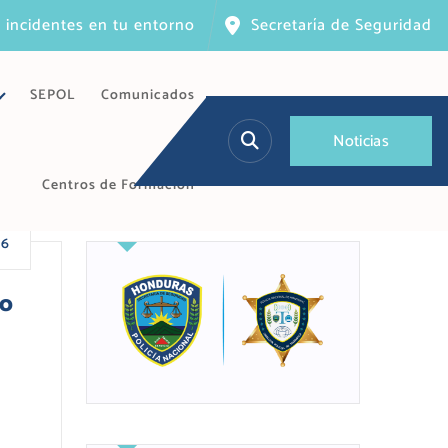
 incidentes en tu entorno
Secretaría de Seguridad
SEPOL
Comunicados
N
o
t
i
c
i
a
s
Centros de Formación
26
to