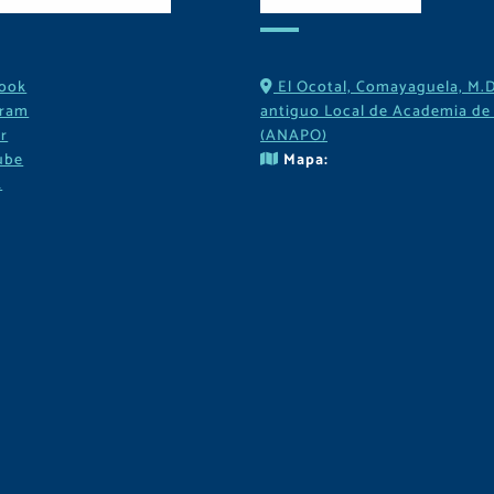
ook
El Ocotal, Comayaguela, M.D
gram
antiguo Local de Academia de 
r
(ANAPO)
ube
Mapa:
k