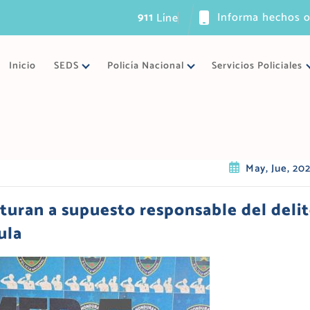
911
Informa hechos o
L
í
n
e
a
ú
n
i
Inicio
SEDS
Policía Nacional
Servicios Policiales
May, Jue, 20
uran a supuesto responsable del deli
ula