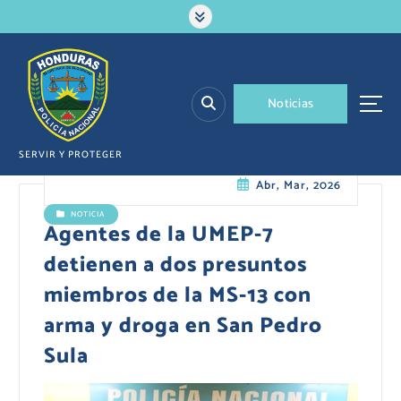
S
a
l
t
a
N
o
t
i
c
i
a
s
r
a
l
SERVIR Y PROTEGER
c
Abr, Mar, 2026
o
n
NOTICIA
t
Agentes de la UMEP-7
e
detienen a dos presuntos
n
i
miembros de la MS-13 con
d
arma y droga en San Pedro
o
Sula