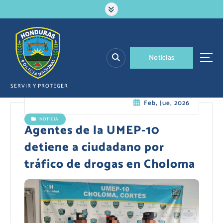
S
a
l
t
a
N
o
t
i
c
i
a
s
r
a
l
SERVIR Y PROTEGER
c
Feb, Jue, 2026
o
n
NOTICIA
t
Agentes de la UMEP-10
e
detiene a ciudadano por
n
i
tráfico de drogas en Choloma
d
o