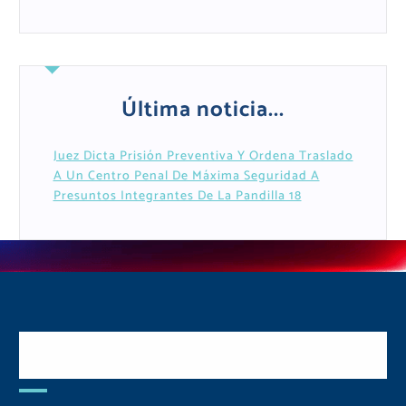
Última noticia...
Juez Dicta Prisión Preventiva Y Ordena Traslado
A Un Centro Penal De Máxima Seguridad A
Presuntos Integrantes De La Pandilla 18
Postulate y Cuida Tu
Comunidad