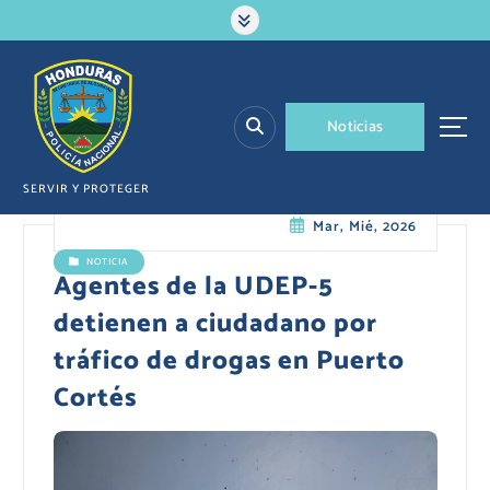
S
a
l
t
a
N
o
t
i
c
i
a
s
r
a
l
SERVIR Y PROTEGER
c
Mar, Mié, 2026
o
n
NOTICIA
t
Agentes de la UDEP-5
e
detienen a ciudadano por
n
i
tráfico de drogas en Puerto
d
Cortés
o