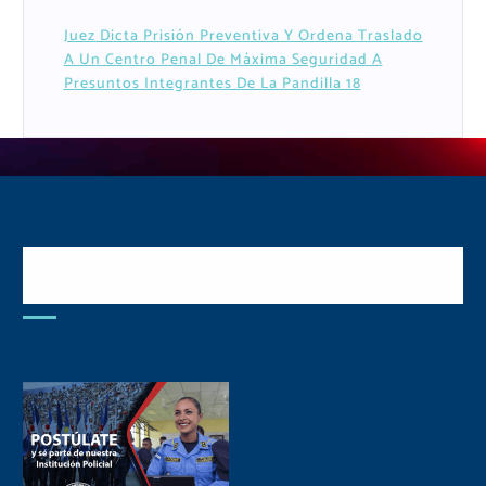
Juez Dicta Prisión Preventiva Y Ordena Traslado
A Un Centro Penal De Máxima Seguridad A
Presuntos Integrantes De La Pandilla 18
Postulate y Cuida Tu
Comunidad