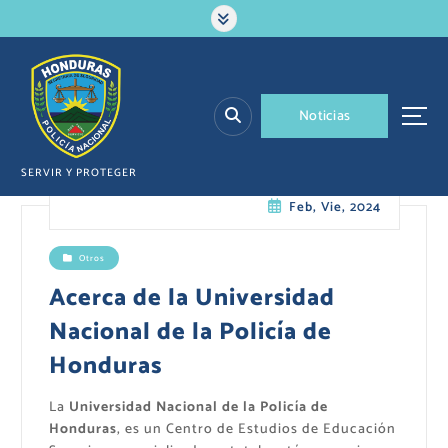
S
a
l
t
a
N
o
t
i
c
i
a
s
r
a
l
SERVIR Y PROTEGER
c
Feb, Vie, 2024
o
n
t
Otros
e
Acerca de la Universidad
n
i
Nacional de la Policía de
d
Honduras
o
La
Universidad Nacional de la Policía de
Honduras
, es un Centro de Estudios de Educación