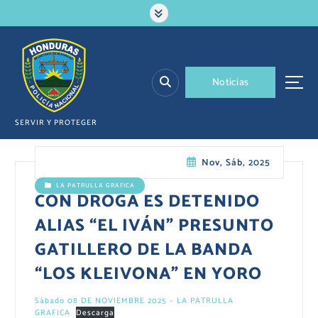
S
a
l
t
a
N
o
t
i
c
i
a
s
r
a
l
SERVIR Y PROTEGER
c
o
Nov, Sáb, 2025
n
t
LA PATRULLA GRAFICA
e
CON DROGA ES DETENIDO
n
ALIAS “EL IVÁN” PRESUNTO
i
d
GATILLERO DE LA BANDA
o
“LOS KLEIVONA” EN YORO
Sábado 08 DE NOVIEMBRE 2025 – LA PATRULLA
GRAFICA
Descarga