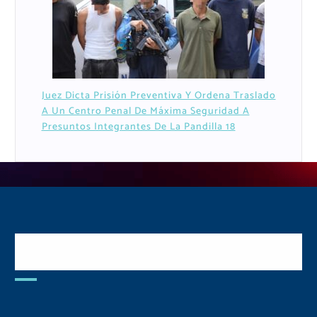
Juez Dicta Prisión Preventiva Y Ordena Traslado
A Un Centro Penal De Máxima Seguridad A
Presuntos Integrantes De La Pandilla 18
Postulate y Cuida Tu
Comunidad