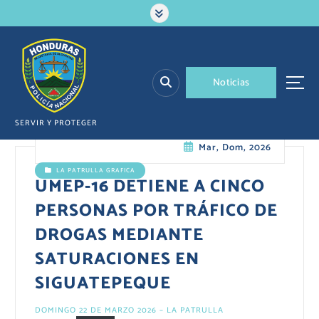
S
a
l
t
a
N
o
t
i
c
i
a
s
r
a
l
SERVIR Y PROTEGER
c
Mar, Dom, 2026
o
n
LA PATRULLA GRAFICA
t
UMEP-16 DETIENE A CINCO
e
PERSONAS POR TRÁFICO DE
n
i
DROGAS MEDIANTE
d
SATURACIONES EN
o
SIGUATEPEQUE
DOMINGO 22 DE MARZO 2026 – LA PATRULLA