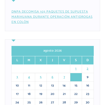
DNPA DECOMISA 103 PAQUETES DE SUPUESTA
MARIHUANA DURANTE OPERACIÓN ANTIDROGAS
EN COLÓN
agosto 2026
L
M
X
J
V
S
D
1
2
3
4
5
6
7
8
9
10
11
12
13
14
15
16
17
18
19
20
21
22
23
24
25
26
27
28
29
30