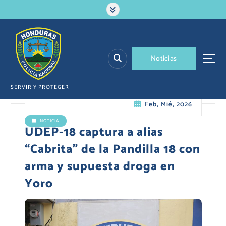
S
a
l
t
a
N
o
t
i
c
i
a
s
r
a
l
SERVIR Y PROTEGER
c
Feb, Mié, 2026
o
n
NOTICIA
t
UDEP-18 captura a alias
e
“Cabrita” de la Pandilla 18 con
n
i
arma y supuesta droga en
d
Yoro
o