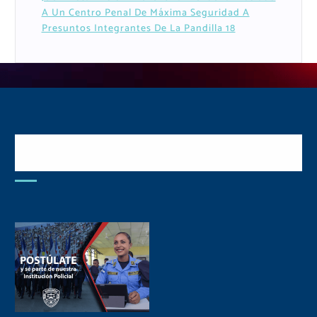
A Un Centro Penal De Máxima Seguridad A
Presuntos Integrantes De La Pandilla 18
Postulate y Cuida Tu
Comunidad