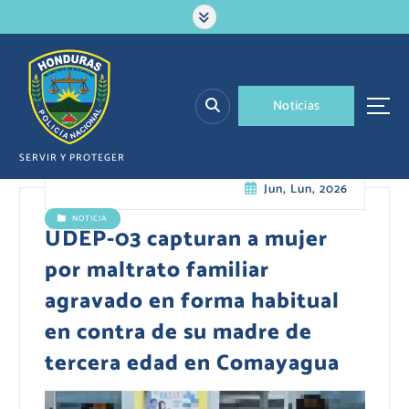
S
a
l
t
a
N
o
t
i
c
i
a
s
r
a
l
SERVIR Y PROTEGER
c
Jun, Lun, 2026
o
n
NOTICIA
t
UDEP-03 capturan a mujer
e
por maltrato familiar
n
i
agravado en forma habitual
d
en contra de su madre de
o
tercera edad en Comayagua