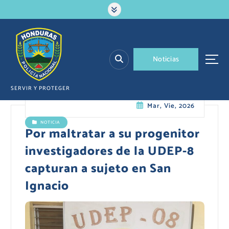
S
a
l
t
a
N
o
t
i
c
i
a
s
r
a
l
SERVIR Y PROTEGER
c
Mar, Vie, 2026
o
n
NOTICIA
t
Por maltratar a su progenitor
e
investigadores de la UDEP-8
n
i
capturan a sujeto en San
d
Ignacio
o