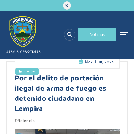
S
a
l
t
a
N
o
t
i
c
i
a
s
r
a
l
SERVIR Y PROTEGER
c
Nov, Lun, 2024
o
n
NOTICIA
t
Por el delito de portación
e
ilegal de arma de fuego es
n
i
detenido ciudadano en
d
Lempira
o
Eficiencia