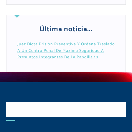
Última noticia...
Juez Dicta Prisión Preventiva Y Ordena Traslado
A Un Centro Penal De Máxima Seguridad A
Presuntos Integrantes De La Pandilla 18
Postulate y Cuida Tu
Comunidad