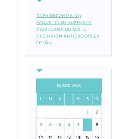
DNPA DECOMISA 103
PAQUETES DE SUPUESTA
MARIHUANA DURANTE
OPERACIÓN ANTIDROGAS EN
COLÓN
agosto 2026
L
M
X
J
V
S
D
1
2
3
4
5
6
7
8
9
10
11
12
13
14
15
16