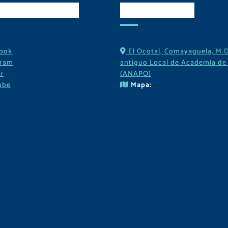
es Sociales
Contactos
ook
El Ocotal, Comayaguela, M.D
gram
antiguo Local de Academia de 
r
(ANAPO)
ube
Mapa:
k