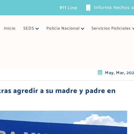
911
Informa hechos o
L
í
n
e
a
ú
n
i
c
a
Inicio
SEDS
Policía Nacional
Servicios Policiales
May, Mar, 20
ras agredir a su madre y padre en