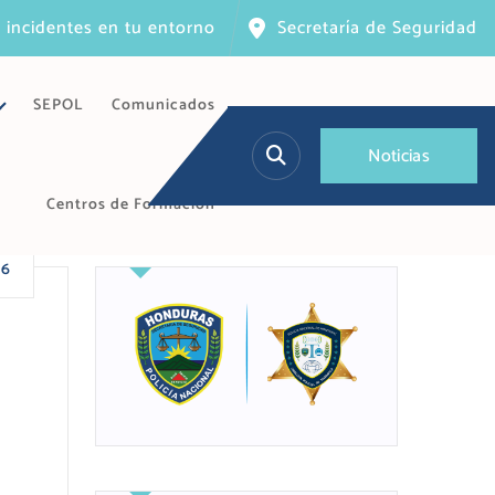
 incidentes en tu entorno
Secretaría de Seguridad
SEPOL
Comunicados
N
o
t
i
c
i
a
s
Centros de Formación
26