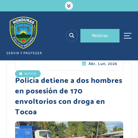
S
a
l
t
a
N
o
t
i
c
i
a
s
r
a
l
SERVIR Y PROTEGER
c
Abr, Lun, 2026
o
n
NOTICIA
t
Policía detiene a dos hombres
e
en posesión de 170
n
i
envoltorios con droga en
d
Tocoa
o