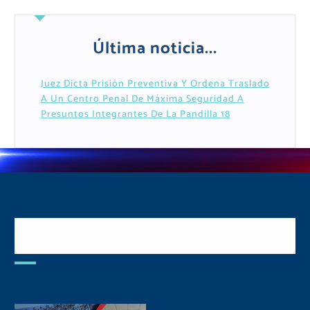
Última noticia...
Juez Dicta Prisión Preventiva Y Ordena Traslado
A Un Centro Penal De Máxima Seguridad A
Presuntos Integrantes De La Pandilla 18
Postulate y Cuida Tu
Comunidad