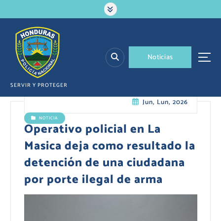
S
a
l
t
a
N
o
t
i
c
i
a
s
r
a
l
SERVIR Y PROTEGER
c
Jun, Lun, 2026
o
n
NOTICIA
t
Operativo policial en La
e
Masica deja como resultado la
n
i
detención de una ciudadana
d
por porte ilegal de arma
o