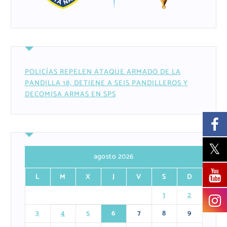
POLICÍAS REPELEN ATAQUE ARMADO DE LA
PANDILLA 18, DETIENE A SEIS PANDILLEROS Y
DECOMISA ARMAS EN SPS
agosto 2026
L
M
X
J
V
S
D
1
2
3
4
5
6
7
8
9