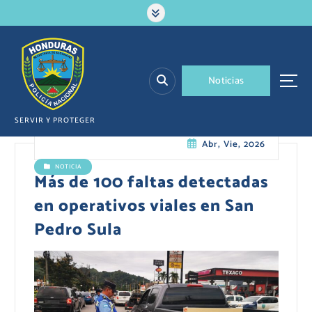
S
a
l
t
a
N
o
t
i
c
i
a
s
r
a
l
SERVIR Y PROTEGER
c
Abr, Vie, 2026
o
n
NOTICIA
t
Más de 100 faltas detectadas
e
en operativos viales en San
n
i
Pedro Sula
d
o