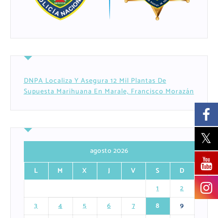
DNPA Localiza Y Asegura 12 Mil Plantas De
Supuesta Marihuana En Marale, Francisco Morazán
agosto 2026
L
M
X
J
V
S
D
1
2
3
4
5
6
7
8
9