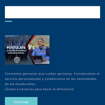
Postulate y Cuida Tu
Comunidad
Formamos personas que cuidan personas. Fortalecemos el
servicio personalizado y colaborativo en las necesidades
de los hondureños.
¡Únete a nosotros para hacer la diferencia!
I
n
f
ó
r
m
a
t
e