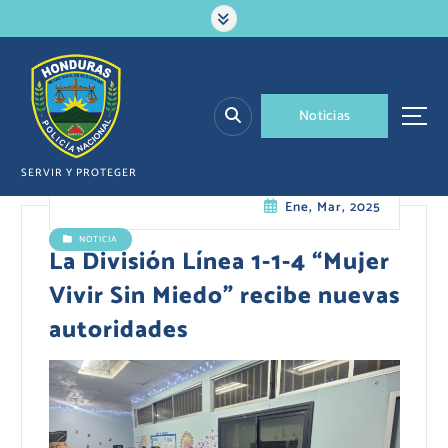
S
a
l
t
a
N
o
t
i
c
i
a
s
r
a
l
SERVIR Y PROTEGER
c
Ene, Mar, 2025
o
n
NOTICIA
t
La División Línea 1-1-4 “Mujer
e
Vivir Sin Miedo” recibe nuevas
n
i
autoridades
d
o