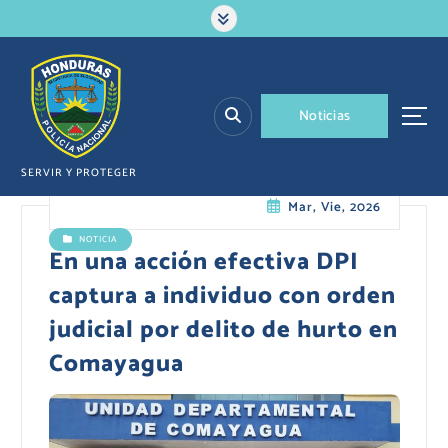
S
a
l
t
a
N
o
t
i
c
i
a
s
r
a
l
SERVIR Y PROTEGER
c
Mar, Vie, 2026
o
n
NOTICIA
t
En una acción efectiva DPI
e
captura a individuo con orden
n
i
judicial por delito de hurto en
d
Comayagua
o