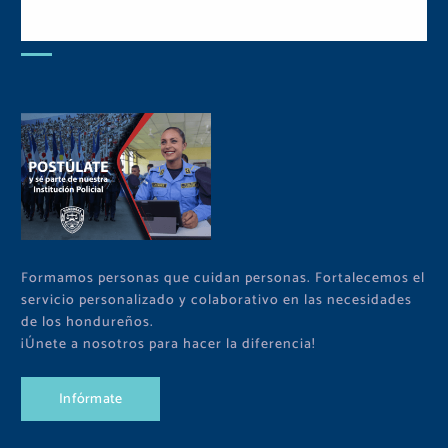
Postulate y Cuida Tu
Comunidad
Formamos personas que cuidan personas. Fortalecemos el
servicio personalizado y colaborativo en las necesidades
de los hondureños.
¡Únete a nosotros para hacer la diferencia!
I
n
f
ó
r
m
a
t
e