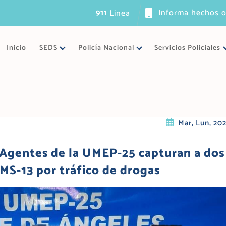
911
Informa hechos o
L
í
n
e
a
ú
n
i
c
a
d
e
Inicio
SEDS
Policía Nacional
Servicios Policiales
Mar, Lun, 20
, Agentes de la UMEP-25 capturan a dos
MS-13 por tráfico de drogas