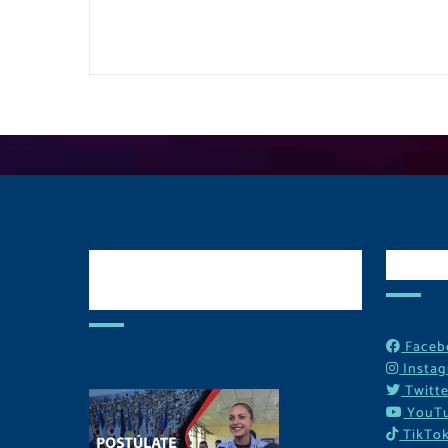
Postulate y Cuida
Red
Tu Comunidad
Faceb
Insta
Twitte
YouT
TikTo