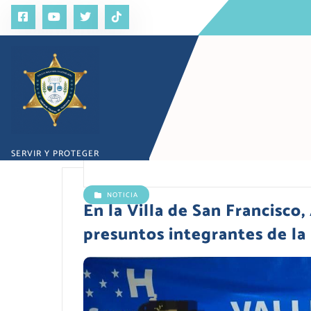
S
a
l
t
a
r
a
l
c
o
SERVIR Y PROTEGER
n
t
e
NOTICIA
n
En la Villa de San Francisco
i
presuntos integrantes de la 
d
o