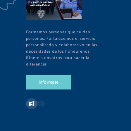
Formamos personas que cuidan
personas. Fortalecemos el servicio
personalizado y colaborativo en las
necesidades de los hondureños.
¡Únete a nosotros para hacer la
diferencia!
I
n
f
ó
r
m
a
t
e