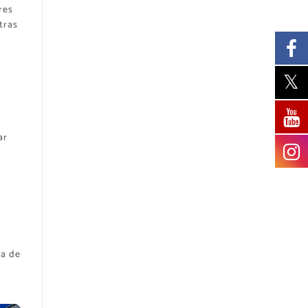
res
tras
ar
d
ra de