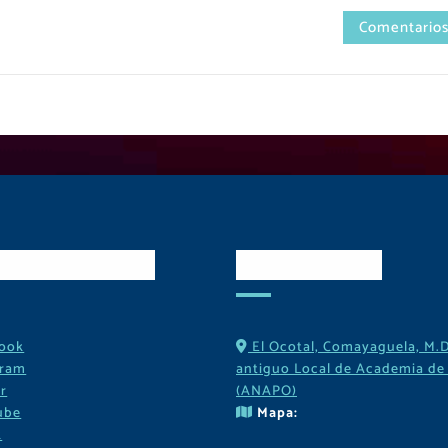
Comentarios
es Sociales
Contactos
ook
El Ocotal, Comayaguela, M.D
gram
antiguo Local de Academia de 
r
(ANAPO)
ube
Mapa:
k