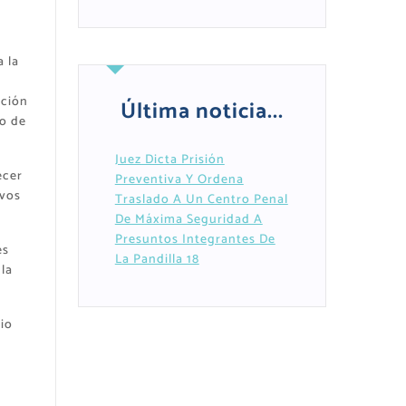
 la
cción
Última noticia...
to de
Juez Dicta Prisión
ecer
Preventiva Y Ordena
ivos
Traslado A Un Centro Penal
De Máxima Seguridad A
Presuntos Integrantes De
es
La Pandilla 18
la
io