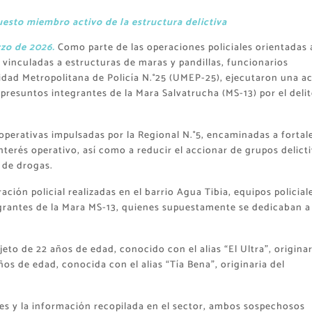
puesto miembro activo de la estructura delictiva
rzo de 2026.
Como parte de las operaciones policiales orientadas a
 vinculadas a estructuras de maras y pandillas, funcionarios
Unidad Metropolitana de Policía N.°25 (UMEP-25), ejecutaron una a
presuntos integrantes de la Mara Salvatrucha (MS-13) por el deli
operativas impulsadas por la Regional N.°5, encaminadas a fortal
nterés operativo, así como a reducir el accionar de grupos delict
 de drogas.
ación policial realizadas en el barrio Agua Tibia, equipos policial
grantes de la Mara MS-13, quienes supuestamente se dedicaban a 
to de 22 años de edad, conocido con el alias “El Ultra”, originar
ños de edad, conocida con el alias “Tía Bena”, originaria del
les y la información recopilada en el sector, ambos sospechosos