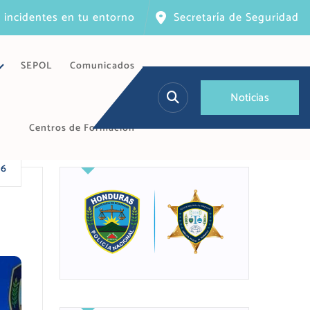
 incidentes en tu entorno
Secretaría de Seguridad
SEPOL
Comunicados
N
o
t
i
c
i
a
s
Centros de Formación
26