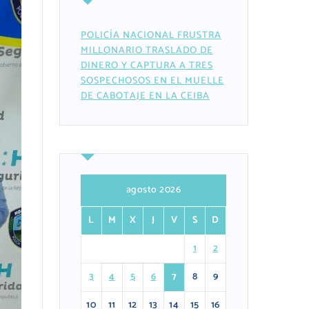
POLICÍA NACIONAL FRUSTRA
MILLONARIO TRASLADO DE
DINERO Y CAPTURA A TRES
SOSPECHOSOS EN EL MUELLE
DE CABOTAJE EN LA CEIBA
agosto 2026
L
M
X
J
V
S
D
1
2
3
4
5
6
7
8
9
10
11
12
13
14
15
16