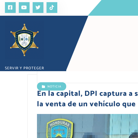
S
a
l
t
a
r
a
l
c
o
SERVIR Y PROTEGER
n
t
e
NOTICIA
n
En la capital, DPI captura a
i
la venta de un vehículo que
d
o