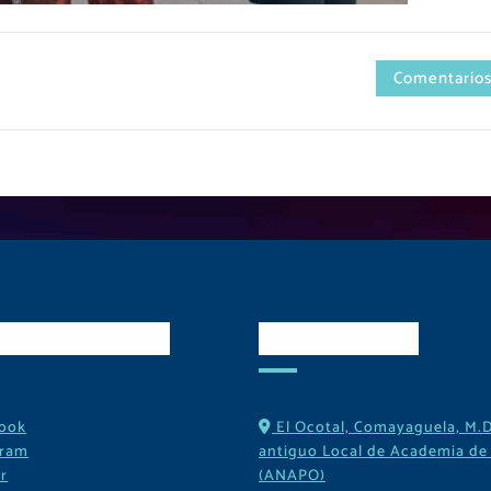
Comentarios
es Sociales
Contactos
ook
El Ocotal, Comayaguela, M.D
gram
antiguo Local de Academia de 
r
(ANAPO)