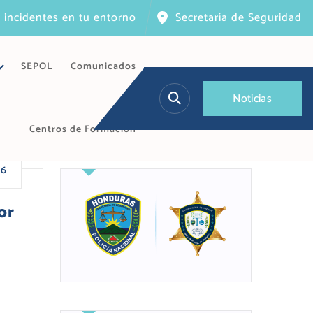
 incidentes en tu entorno
Secretaría de Seguridad
SEPOL
Comunicados
N
o
t
i
c
i
a
s
Centros de Formación
26
or