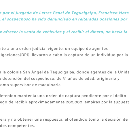
a por el Juzgado de Letras Penal de Tegucigalpa, Francisco Mor
, el sospechoso ha sido denunciado en reiteradas ocasiones por 
ofrecer la venta de vehículos y al recibir el dinero, no hacía la
to a una orden judicial vigente, un equipo de agentes
tigaciones(DPI), llevaron a cabo la captura de un individuo por la
n la colonia San Ángel de Tegucigalpa, donde agentes de la Unid
 detención del sospechoso, de 31 años de edad, originario y
 como supervisor de maquinaria.
 detenido mantenía una orden de captura pendiente por el delito
uego de recibir aproximadamente 200,000 lempiras por la supues
.
era y no obtener una respuesta, el ofendido tomó la decisión de
dades competentes.