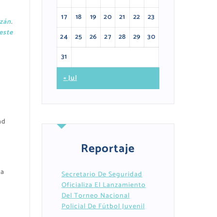
17
18
19
20
21
22
23
azán
.
este
24
25
26
27
28
29
30
31
« Jul
ad
Reportaje
ta
Secretario De Seguridad
Oficializa El Lanzamiento
Del Torneo Nacional
Policial De Fútbol Juvenil