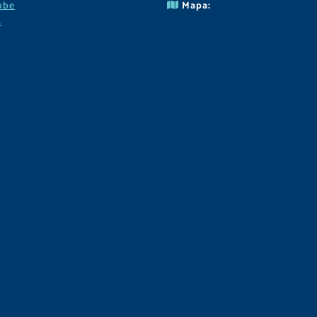
ube
Mapa:
k