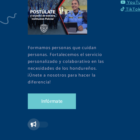
YouT
TikTo
Formamos personas que cuidan
personas. Fortalecemos el servicio
personalizado y colaborativo en las
necesidades de los hondureños.
¡Únete a nosotros para hacer la
diferencia!
I
n
f
ó
r
m
a
t
e