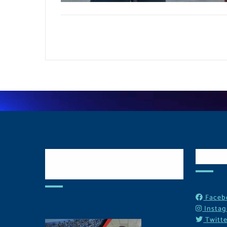
Postulate y Cuida
Red
Tu Comunidad
Faceb
Insta
Twitte