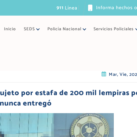
911
Informa hechos o
L
í
n
e
a
ú
n
i
c
a
d
Inicio
SEDS
Policía Nacional
Servicios Policiales
Mar, Vie, 20
 sujeto por estafa de 200 mil lempiras p
 nunca entregó