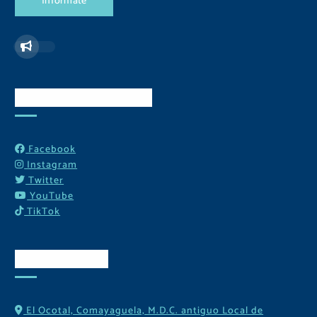
I
n
f
ó
r
m
a
t
e
Redes Sociales
Facebook
Instagram
Twitter
YouTube
TikTok
Contactos
El Ocotal, Comayaguela, M.D.C. antiguo Local de