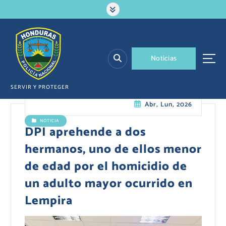
S
a
l
t
a
N
o
t
i
c
i
a
s
r
a
l
SERVIR Y PROTEGER
c
Abr, Lun, 2026
o
n
NOTICIA
t
DPI aprehende a dos
e
hermanos, uno de ellos menor
n
i
de edad por el homicidio de
d
un adulto mayor ocurrido en
o
Lempira