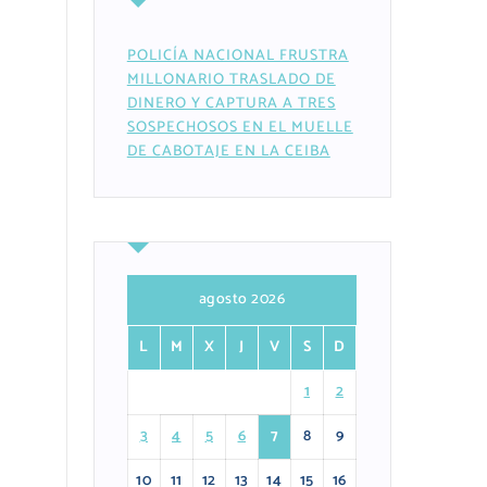
POLICÍA NACIONAL FRUSTRA
MILLONARIO TRASLADO DE
DINERO Y CAPTURA A TRES
SOSPECHOSOS EN EL MUELLE
DE CABOTAJE EN LA CEIBA
agosto 2026
L
M
X
J
V
S
D
1
2
3
4
5
6
7
8
9
10
11
12
13
14
15
16