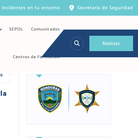
 incidentes en tu entorno
Secretaría de Seguridad
SEPOL
Comunicados
N
o
t
i
c
i
a
s
Centros de Formación
26
la