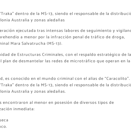
“Traka” dentro de la MS-13, siendo el responsable de la distribuci
colonia Australia y zonas aledañas
ración ejecutada tras intensas labores de seguimiento y vigilanc
aprehendio a menor por la infracción penal de tráfico de droga,
minal Mara Salvatrucha (MS-13).
Unidad de Estructuras Criminales, con el respaldo estratégico de l
 el plan de desmantelar las redes de microtráfico que operan en la
d, es conocido en el mundo criminal con el alias de “Caracolito”.
“Traka” dentro de la MS-13, siendo el responsable de la distribuci
olonia Australia y zonas aledañas.
es encontraron al menor en posesión de diversos tipos de
zación inmediata:
 seca
nco.