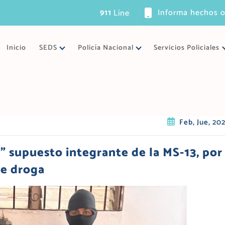
911
Informa hechos o
L
í
n
e
a
ú
n
i
c
Inicio
SEDS
Policía Nacional
Servicios Policiales
Feb, Jue, 20
” supuesto integrante de la MS-13, por 
de droga