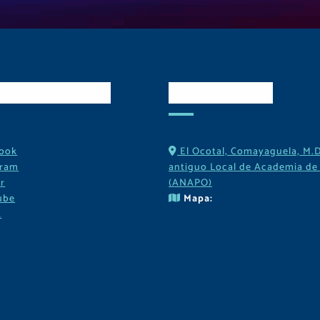
es Sociales
Contactos
ook
El Ocotal, Comayaguela, M.D
gram
antiguo Local de Academia de 
r
(ANAPO)
ube
Mapa:
k