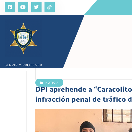
S
a
l
t
a
r
a
l
c
o
SERVIR Y PROTEGER
n
t
e
NOTICIA
n
​DPI aprehende a “Caracolito
i
infracción penal de tráfico 
d
o