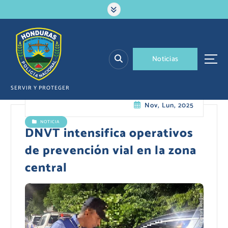
S
a
l
t
a
N
o
t
i
c
i
a
s
r
a
l
SERVIR Y PROTEGER
c
Nov, Lun, 2025
o
n
NOTICIA
t
DNVT intensifica operativos
e
de prevención vial en la zona
n
i
central
d
o