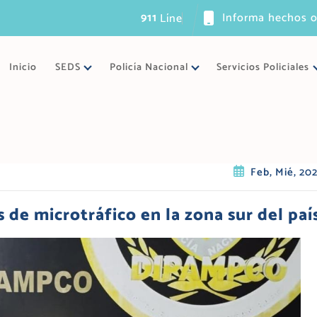
911
Informa hechos o
L
í
n
e
a
ú
n
i
c
a
d
Inicio
SEDS
Policía Nacional
Servicios Policiales
Feb, Mié, 20
de microtráfico en la zona sur del paí