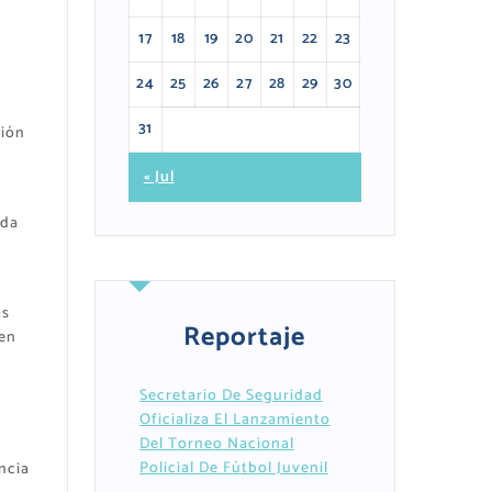
17
18
19
20
21
22
23
24
25
26
27
28
29
30
31
ción
« Jul
nda
as
Reportaje
 en
Secretario De Seguridad
Oficializa El Lanzamiento
Del Torneo Nacional
Policial De Fútbol Juvenil
ncia