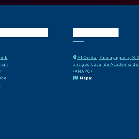
es Sociales
Contactos
ook
El Ocotal, Comayaguela, M.D
gram
antiguo Local de Academia de 
r
(ANAPO)
ube
Mapa:
k