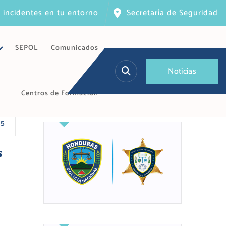
 incidentes en tu entorno
Secretaría de Seguridad
SEPOL
Comunicados
N
o
t
i
c
i
a
s
Centros de Formación
25
s