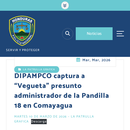
S
a
l
t
a
N
o
t
i
c
i
a
s
r
a
l
SERVIR Y PROTEGER
c
Mar, Mar, 2026
o
n
LA PATRULLA GRAFICA
t
DIPAMPCO captura a
e
“Vegueta” presunto
n
i
administrador de la Pandilla
d
18 en Comayagua
o
MARTES 10 DE MARZO DE 2026 – LA PATRULLA
GRAFICA
Descarga