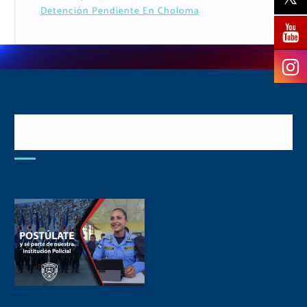
Detención Pendiente En Choloma
Postulate y Cuida Tu
Comunidad