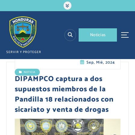
S
a
l
t
a
N
o
t
i
c
i
a
s
r
a
l
SERVIR Y PROTEGER
c
Sep, Mié, 2024
o
n
NOTICIA
t
DIPAMPCO captura a dos
e
supuestos miembros de la
n
i
Pandilla 18 relacionados con
d
sicariato y venta de drogas
o