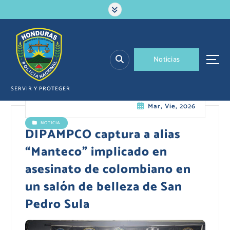
S
a
l
t
a
N
o
t
i
c
i
a
s
r
a
l
SERVIR Y PROTEGER
c
Mar, Vie, 2026
o
n
NOTICIA
t
DIPAMPCO captura a alias
e
“Manteco” implicado en
n
i
asesinato de colombiano en
d
un salón de belleza de San
o
Pedro Sula