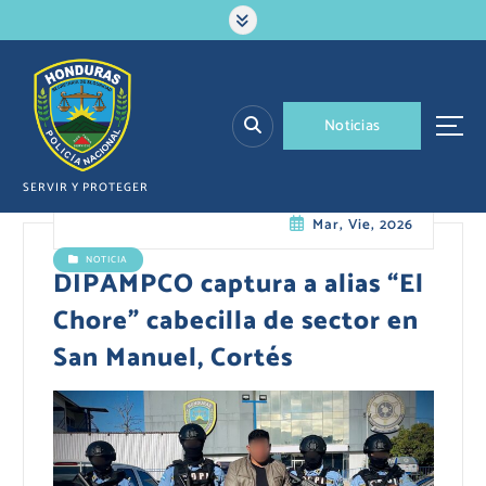
S
a
l
t
a
N
o
t
i
c
i
a
s
r
a
l
SERVIR Y PROTEGER
c
Mar, Vie, 2026
o
n
NOTICIA
t
DIPAMPCO captura a alias “El
e
Chore” cabecilla de sector en
n
i
San Manuel, Cortés
d
o