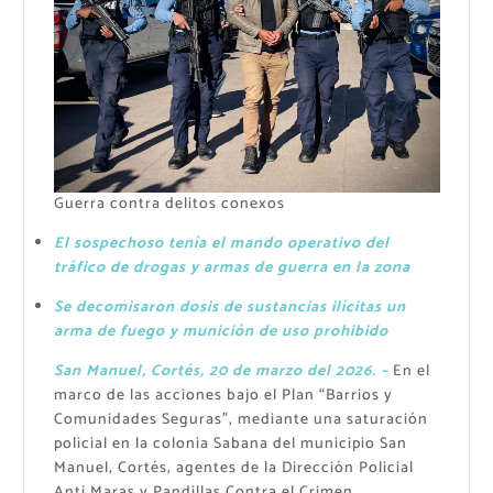
Guerra contra delitos conexos
El sospechoso tenía el mando operativo del
tráfico de drogas y armas de guerra en la zona
Se decomisaron dosis de sustancias ilícitas un
arma de fuego y munición de uso prohibido
San Manuel, Cortés, 20 de marzo del 2026. –
En el
marco de las acciones bajo el Plan “Barrios y
Comunidades Seguras”, mediante una saturación
policial en la colonia Sabana del municipio San
Manuel, Cortés, agentes de la Dirección Policial
Anti Maras y Pandillas Contra el Crimen