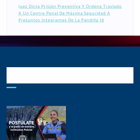
Juez Dicta Prisión Preventiva Y Ordena Traslado
A Un Centro Penal De Máxima Seguridad A
Presuntos Integrantes De La Pandilla 18
Postulate y Cuida Tu
Comunidad