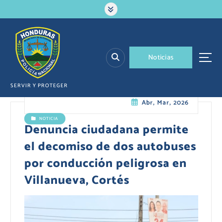
S
a
l
t
a
N
o
t
i
c
i
a
s
r
a
l
SERVIR Y PROTEGER
c
Abr, Mar, 2026
o
n
NOTICIA
t
Denuncia ciudadana permite
e
el decomiso de dos autobuses
n
i
por conducción peligrosa en
d
Villanueva, Cortés
o