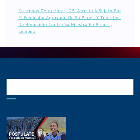
En Menos De 10 Horas, DPI Arresta A Sujeto Por
El Femicidio Agravado De Su Pareja Y Tentativa
De Homicidio Contra Su Hijastra En Piraera,
Lempira
Postulate y Cuida Tu
Comunidad