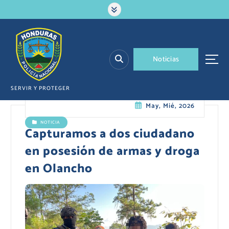
S
a
l
t
a
N
o
t
i
c
i
a
s
r
a
l
SERVIR Y PROTEGER
c
May, Mié, 2026
o
n
NOTICIA
t
Capturamos a dos ciudadano
e
en posesión de armas y droga
n
i
en Olancho
d
o