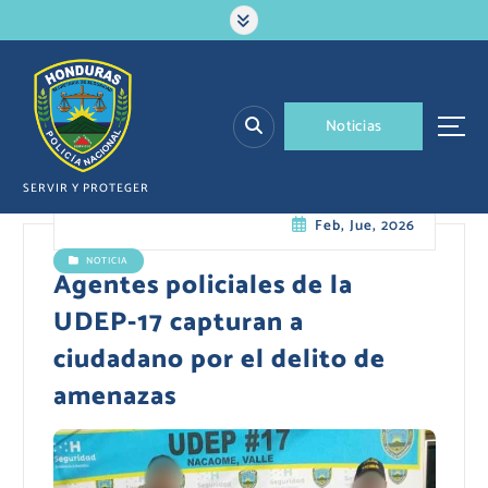
S
a
l
t
a
N
o
t
i
c
i
a
s
r
a
l
SERVIR Y PROTEGER
c
Feb, Jue, 2026
o
n
NOTICIA
t
Agentes policiales de la
e
UDEP-17 capturan a
n
i
ciudadano por el delito de
d
amenazas
o