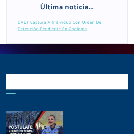
Última noticia...
DAET Captura A Individuo Con Orden De
Detención Pendiente En Choloma
Postulate y Cuida Tu
Comunidad