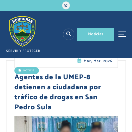
S
a
l
t
a
N
o
t
i
c
i
a
s
r
a
l
SERVIR Y PROTEGER
c
Mar, Mar, 2026
o
n
NOTICIA
t
Agentes de la UMEP-8
e
detienen a ciudadana por
n
i
tráfico de drogas en San
d
Pedro Sula
o