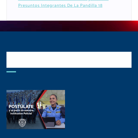
Presuntos Integrantes De La Pandilla 18
Postulate y Cuida Tu
Comunidad