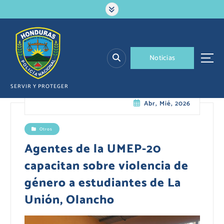
S
a
l
t
a
N
o
t
i
c
i
a
s
r
a
l
SERVIR Y PROTEGER
c
Abr, Mié, 2026
o
n
t
Otros
e
Agentes de la UMEP-20
n
i
capacitan sobre violencia de
d
género a estudiantes de La
o
Unión, Olancho